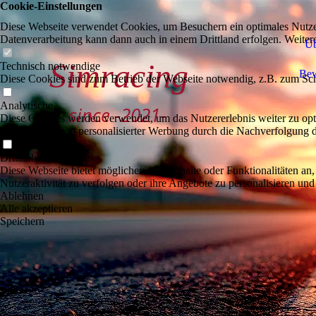
Cookie-Einstellungen
Diese Webseite verwendet Cookies, um Besuchern ein optimales Nutzerer
Datenverarbeitung kann dann auch in einem Drittland erfolgen. Weiter
Üb
Simracing
Technisch notwendige
Be
Diese Cookies sind zum Betrieb der Webseite notwendig, z.B. zum Sch
Analytische
since -2021-
Diese Cookies werden verwendet, um das Nutzererlebnis weiter zu optim
Ausspielung von personalisierter Werbung durch die Nachverfolgung de
Drittanbieter-Inhalte
Diese Webseite bietet möglicherweise Inhalte oder Funktionalitäten an,
Nutzeraktivität zu verfolgen oder ihre Angebote zu personalisieren und
Ablehnen
Alle akzeptieren
Speichern