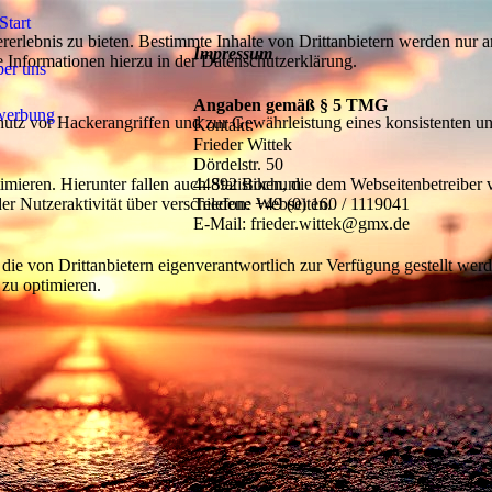
Start
lebnis zu bieten. Bestimmte Inhalte von Drittanbietern werden nur ang
Impressum
e Informationen hierzu in der Datenschutzerklärung.
er uns
Angaben gemäß § 5 TMG
werbung
utz vor Hackerangriffen und zur Gewährleistung eines konsistenten un
Kontakt:
Frieder Wittek
Dördelstr. 50
ieren. Hierunter fallen auch Statistiken, die dem Webseitenbetreiber v
44892 Bochum
r Nutzeraktivität über verschiedene Webseiten.
Telefon: +49 (0) 160 / 1119041
E-Mail: frieder.wittek@gmx.de
 die von Drittanbietern eigenverantwortlich zur Verfügung gestellt wer
 zu optimieren.